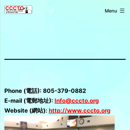
Skip
Chinese
Menu
to
Christian
content
Church
of
Thousand
Oaks
千
橡
城
Phone (電話): 805-379-0882
基
E-mail (電郵地址):
Info@cccto.org
督
Website (網站):
http://www.cccto.org
教
會