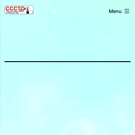
Skip
Chinese
Menu
to
Christian
content
Church
of
Thousand
Oaks
千
橡
城
基
督
教
會