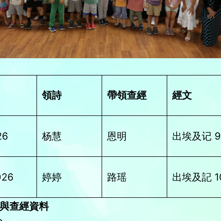
領詩
帶領查經
經文
26
杨慧
恩明
出埃及记 9:
026
婷婷
路瑶
出埃及記 10
與查經資料