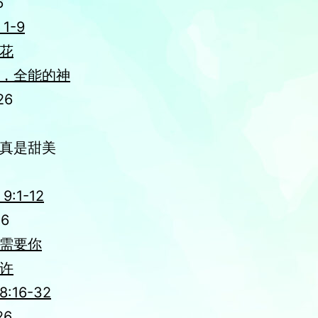
6
1-9
花
，全能的神
26
真是甜美
:1-12
26
需要你
许
:16-32
26