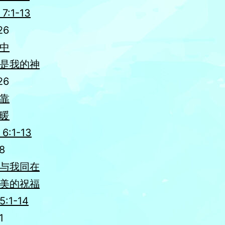
:1-13
26
中
是我的神
26
靠
暖
:1-13
8
与我同在
美的祝福
:1-14
1