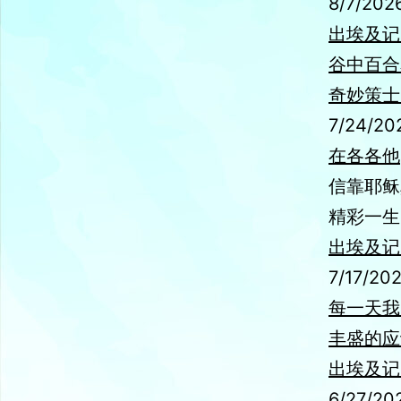
8/7/202
出埃及记 
谷中百合
奇妙策士
7/24/20
在各各他
信靠耶稣
精彩一生
出埃及记 9
7/17/20
每一天我
丰盛的应
出埃及记8
6/27/20