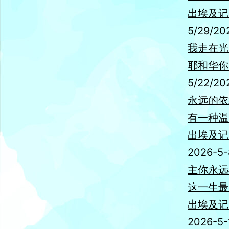
出埃及记 7
5/29/20
我走在光
耶和华你
5/22/20
永远的依
有一种温
出埃及记 6
2026-5-
主你永远
这一生最
出埃及记5
2026-5-