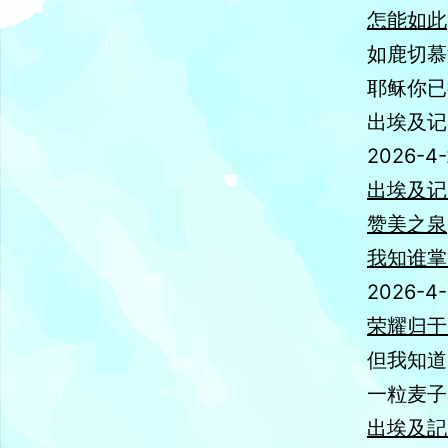
怎能如此
如鹿切慕
耶稣你已
出埃及记 4
2026-4-
出埃及记 4
赞美之泉
我知谁掌
2026-4-
荣耀归于
但我知道
一粒麦子
出埃及記3