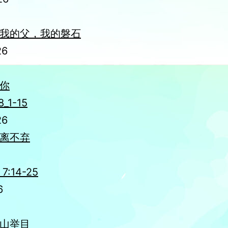
我的父，我的磐石
26
你
8_1-15
26
离不弃
:14-25
6
山举目