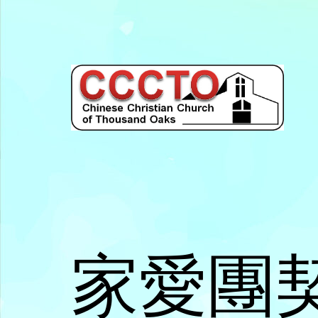
Skip
to
content
Chinese
Christian
Church
of
Thousand
家愛團
Oaks
千