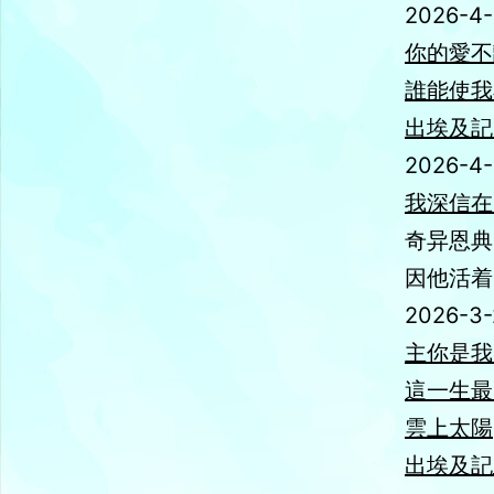
2026-4-
你的愛不
誰能使我
出埃及記3
2026-4
我深信在
奇异恩典
因他活着
2026-3-
主你是我
這一生最
雲上太陽
出埃及記_2