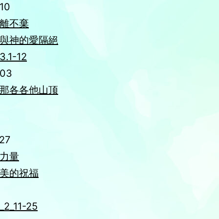
10
離不棄
與神的愛隔絕
.1-12
-03
那各各他山顶
27
力量
美的祝福
_11-25