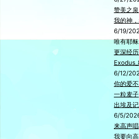
赞美之泉
我的神，
6/19/20
唯有耶稣
更深经历
Exodus_
6/12/20
你的爱不
一粒麦子
出埃及记 7
6/5/202
来高声唱
我要向高