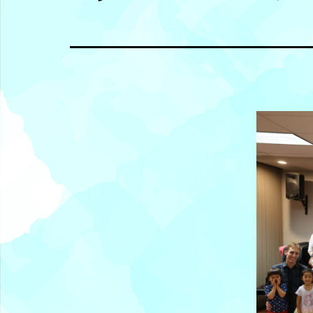
橡
城
基
督
教
會